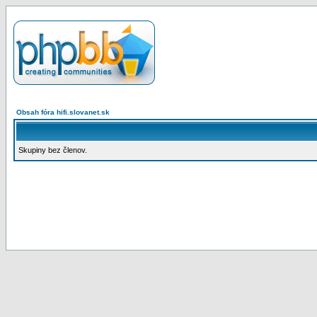
Obsah fóra hifi.slovanet.sk
Skupiny bez členov.