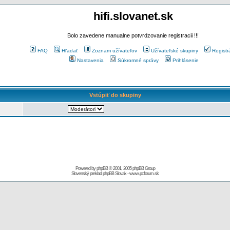
hifi.slovanet.sk
Bolo zavedene manualne potvrdzovanie registracii !!!
FAQ
Hľadať
Zoznam užívateľov
Užívateľské skupiny
Registr
Nastavenia
Súkromné správy
Prihlásenie
Vstúpiť do skupiny
Powered by
phpBB
© 2001, 2005 phpBB Group
Slovenský preklad
phpBB Slovak
-
www.pcforum.sk