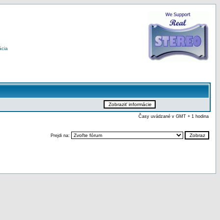
ácia
Časy uvádzané v GMT + 1 hodina
Prejdi na: