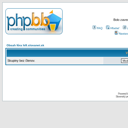
Bolo zaved
FAQ
Hľadať
Nastav
Obsah fóra hifi.slovanet.sk
V
Skupiny bez členov.
Powered 
Slovenský p