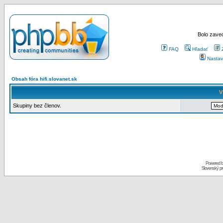
Bolo zaved
FAQ
Hľadať
Nastav
Obsah fóra hifi.slovanet.sk
V
Skupiny bez členov.
Powered 
Slovenský p