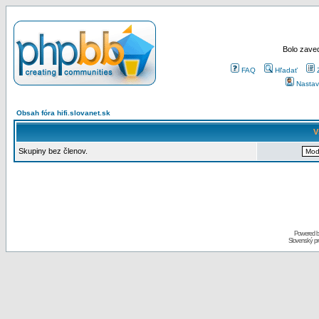
Bolo zaved
FAQ
Hľadať
Nastav
Obsah fóra hifi.slovanet.sk
V
Skupiny bez členov.
Powered 
Slovenský p