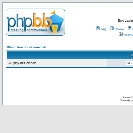
Bolo zaved
FAQ
Hľadať
Nastav
Obsah fóra hifi.slovanet.sk
V
Skupiny bez členov.
Powered 
Slovenský p