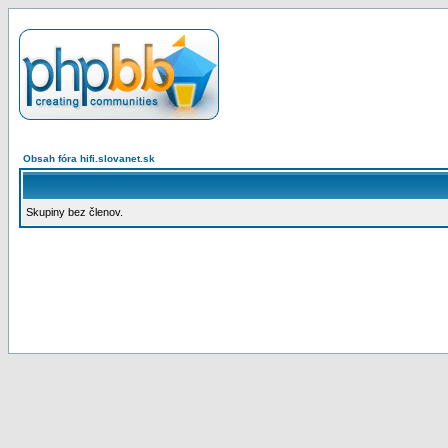
Obsah fóra hifi.slovanet.sk
Skupiny bez členov.