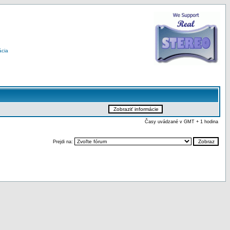
ácia
Časy uvádzané v GMT + 1 hodina
Prejdi na: