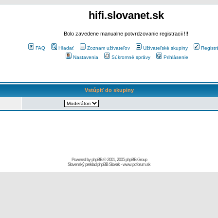
hifi.slovanet.sk
Bolo zavedene manualne potvrdzovanie registracii !!!
FAQ
Hľadať
Zoznam užívateľov
Užívateľské skupiny
Registr
Nastavenia
Súkromné správy
Prihlásenie
Vstúpiť do skupiny
Powered by
phpBB
© 2001, 2005 phpBB Group
Slovenský preklad
phpBB Slovak
-
www.pcforum.sk