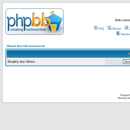
Bolo zaved
FAQ
Hľadať
Nastav
Obsah fóra hifi.slovanet.sk
V
Skupiny bez členov.
Powered 
Slovenský p