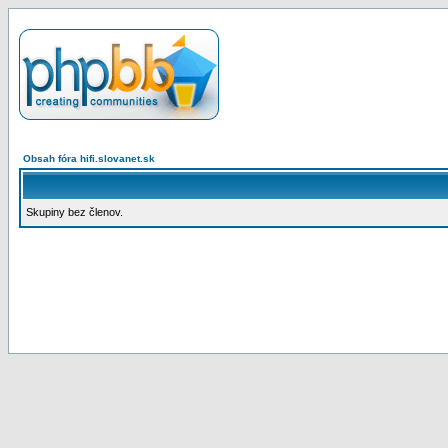
Obsah fóra hifi.slovanet.sk
Skupiny bez členov.