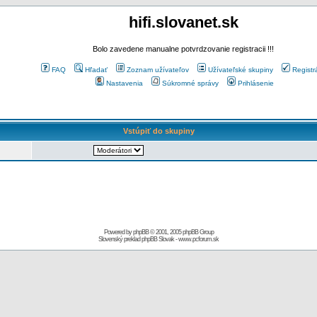
hifi.slovanet.sk
Bolo zavedene manualne potvrdzovanie registracii !!!
FAQ
Hľadať
Zoznam užívateľov
Užívateľské skupiny
Registr
Nastavenia
Súkromné správy
Prihlásenie
Vstúpiť do skupiny
Powered by
phpBB
© 2001, 2005 phpBB Group
Slovenský preklad
phpBB Slovak
-
www.pcforum.sk