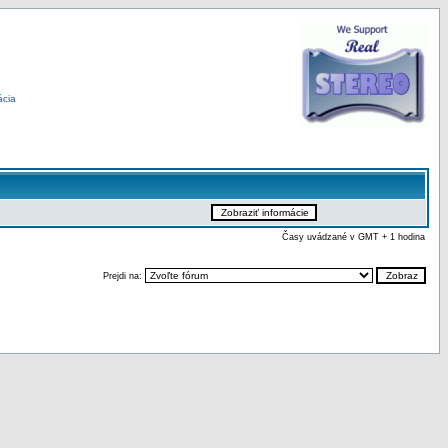
ácia
Časy uvádzané v GMT + 1 hodina
Prejdi na: