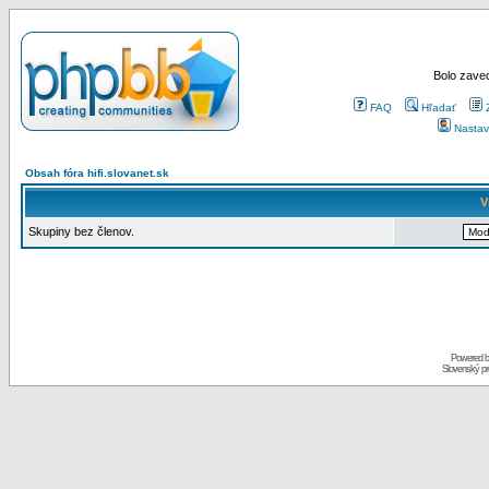
Bolo zaved
FAQ
Hľadať
Nastav
Obsah fóra hifi.slovanet.sk
V
Skupiny bez členov.
Powered 
Slovenský p