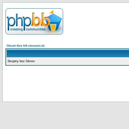
Obsah fóra hifi.slovanet.sk
Skupiny bez členov.