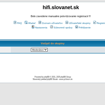
hifi.slovanet.sk
Bolo zavedene manualne potvrdzovanie registracii !!!
FAQ
Hľadať
Zoznam užívateľov
Užívateľské skupiny
Registr
Nastavenia
Súkromné správy
Prihlásenie
Vstúpiť do skupiny
Powered by
phpBB
© 2001, 2005 phpBB Group
Slovenský preklad
phpBB Slovak
-
www.pcforum.sk