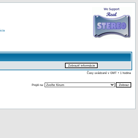
ácia
Časy uvádzané v GMT + 1 hodina
Prejdi na: