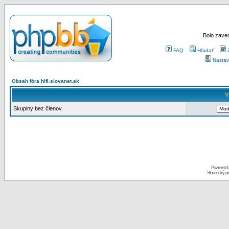
Bolo zaved
FAQ
Hľadať
Nastav
Obsah fóra hifi.slovanet.sk
V
Skupiny bez členov.
Powered 
Slovenský p