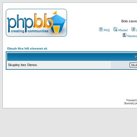
Bolo zaved
FAQ
Hľadať
Nastav
Obsah fóra hifi.slovanet.sk
V
Skupiny bez členov.
Powered 
Slovenský p