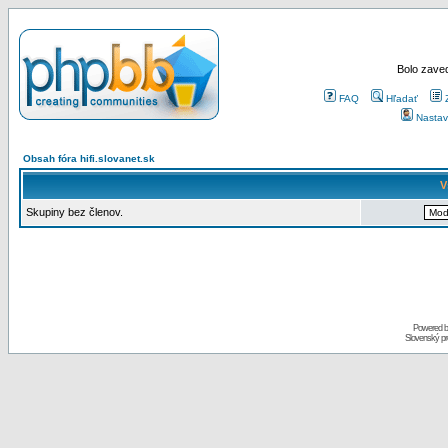
Bolo zaved
FAQ
Hľadať
Nastav
Obsah fóra hifi.slovanet.sk
V
Skupiny bez členov.
Powered 
Slovenský p