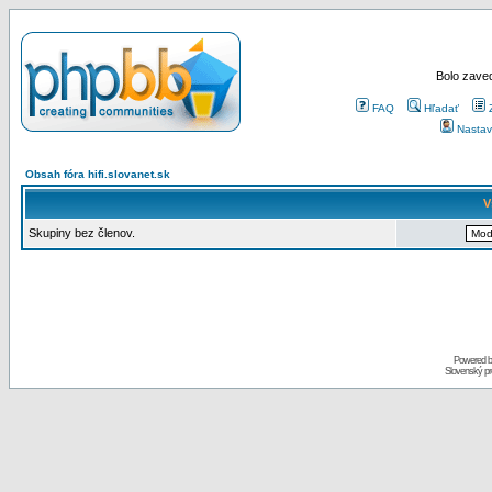
Bolo zaved
FAQ
Hľadať
Nastav
Obsah fóra hifi.slovanet.sk
V
Skupiny bez členov.
Powered 
Slovenský p