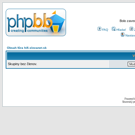
Bolo zaved
FAQ
Hľadať
Nastav
Obsah fóra hifi.slovanet.sk
V
Skupiny bez členov.
Powered 
Slovenský p