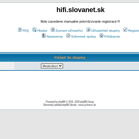
hifi.slovanet.sk
Bolo zavedene manualne potvrdzovanie registracii !!!
FAQ
Hľadať
Zoznam užívateľov
Užívateľské skupiny
Registr
Nastavenia
Súkromné správy
Prihlásenie
Vstúpiť do skupiny
Powered by
phpBB
© 2001, 2005 phpBB Group
Slovenský preklad
phpBB Slovak
-
www.pcforum.sk