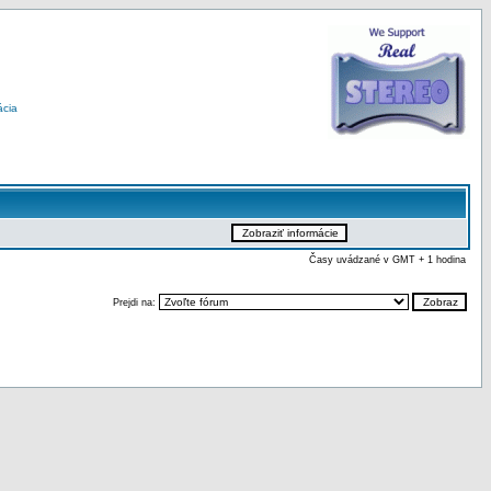
ácia
Časy uvádzané v GMT + 1 hodina
Prejdi na: