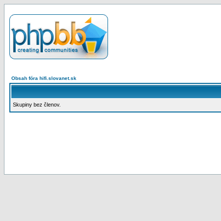
Obsah fóra hifi.slovanet.sk
Skupiny bez členov.