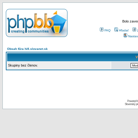
Bolo zaved
FAQ
Hľadať
Nastav
Obsah fóra hifi.slovanet.sk
V
Skupiny bez členov.
Powered 
Slovenský p