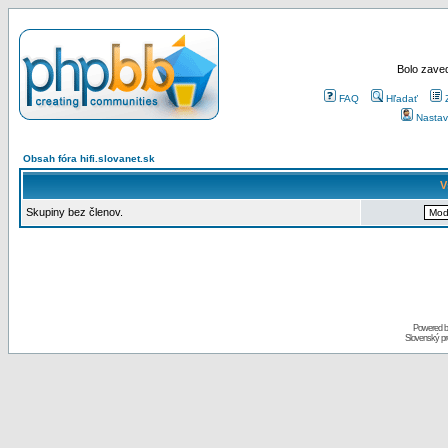
Bolo zaved
FAQ
Hľadať
Nastav
Obsah fóra hifi.slovanet.sk
V
Skupiny bez členov.
Powered 
Slovenský p