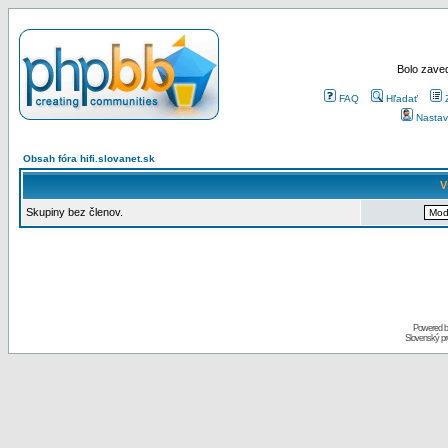
Bolo zaved
FAQ
Hľadať
Nastav
Obsah fóra hifi.slovanet.sk
V
Skupiny bez členov.
Powered 
Slovenský p