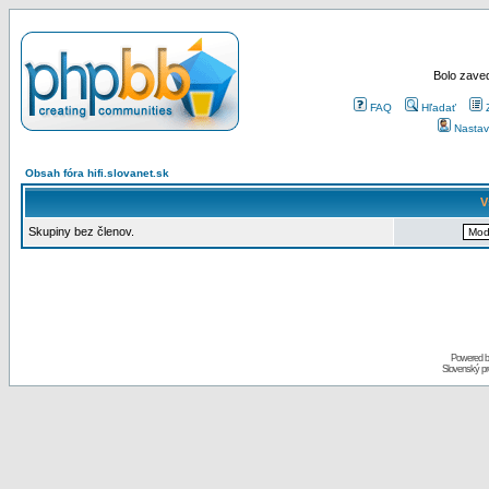
Bolo zaved
FAQ
Hľadať
Nastav
Obsah fóra hifi.slovanet.sk
V
Skupiny bez členov.
Powered 
Slovenský p