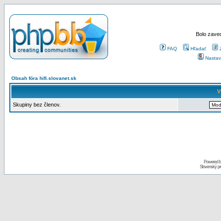
Bolo zaved
FAQ
Hľadať
Nastav
Obsah fóra hifi.slovanet.sk
V
Skupiny bez členov.
Powered 
Slovenský p