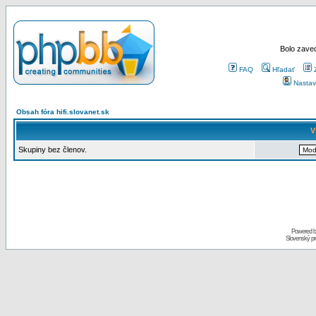
Bolo zaved
FAQ
Hľadať
Nastav
Obsah fóra hifi.slovanet.sk
V
Skupiny bez členov.
Powered 
Slovenský p