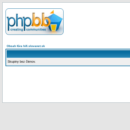
Obsah fóra hifi.slovanet.sk
Skupiny bez členov.