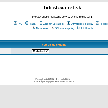
hifi.slovanet.sk
Bolo zavedene manualne potvrdzovanie registracii !!!
FAQ
Hľadať
Zoznam užívateľov
Užívateľské skupiny
Registr
Nastavenia
Súkromné správy
Prihlásenie
Vstúpiť do skupiny
Powered by
phpBB
© 2001, 2005 phpBB Group
Slovenský preklad
phpBB Slovak
-
www.pcforum.sk