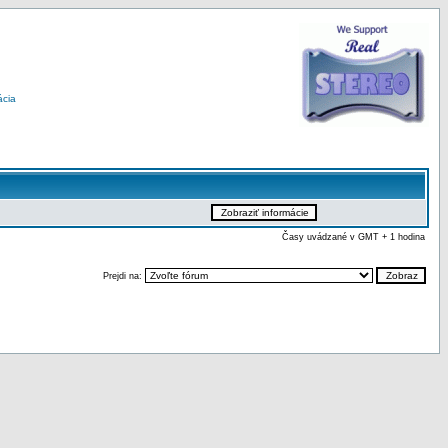
ácia
Časy uvádzané v GMT + 1 hodina
Prejdi na: