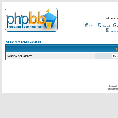
Bolo zaved
FAQ
Hľadať
Nastav
Obsah fóra hifi.slovanet.sk
V
Skupiny bez členov.
Powered 
Slovenský p