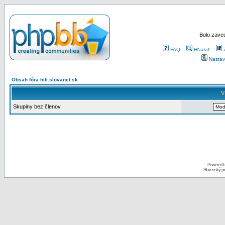
Bolo zaved
FAQ
Hľadať
Nastav
Obsah fóra hifi.slovanet.sk
V
Skupiny bez členov.
Powered 
Slovenský p