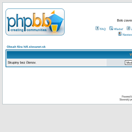
Bolo zaved
FAQ
Hľadať
Nastav
Obsah fóra hifi.slovanet.sk
V
Skupiny bez členov.
Powered 
Slovenský p