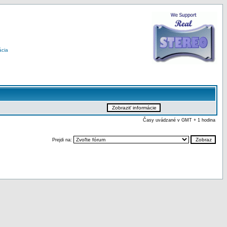
ácia
Časy uvádzané v GMT + 1 hodina
Prejdi na: