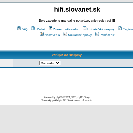
hifi.slovanet.sk
Bolo zavedene manualne potvrdzovanie registracii !!!
FAQ
Hľadať
Zoznam užívateľov
Užívateľské skupiny
Registr
Nastavenia
Súkromné správy
Prihlásenie
Vstúpiť do skupiny
Powered by
phpBB
© 2001, 2005 phpBB Group
Slovenský preklad
phpBB Slovak
-
www.pcforum.sk