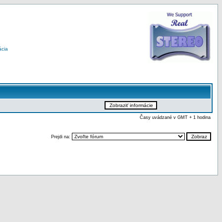
ácia
Časy uvádzané v GMT + 1 hodina
Prejdi na: