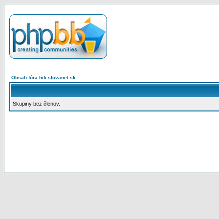
Obsah fóra hifi.slovanet.sk
Skupiny bez členov.