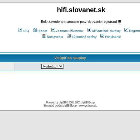
hifi.slovanet.sk
Bolo zavedene manualne potvrdzovanie registracii !!!
FAQ
Hľadať
Zoznam užívateľov
Užívateľské skupiny
Registr
Nastavenia
Súkromné správy
Prihlásenie
Vstúpiť do skupiny
Powered by
phpBB
© 2001, 2005 phpBB Group
Slovenský preklad
phpBB Slovak
-
www.pcforum.sk