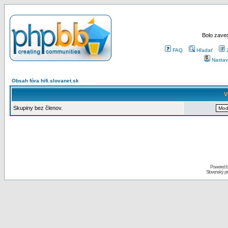
Bolo zaved
FAQ
Hľadať
Nastav
Obsah fóra hifi.slovanet.sk
V
Skupiny bez členov.
Powered 
Slovenský p