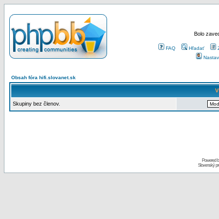
Bolo zaved
FAQ
Hľadať
Nastav
Obsah fóra hifi.slovanet.sk
V
Skupiny bez členov.
Powered 
Slovenský p