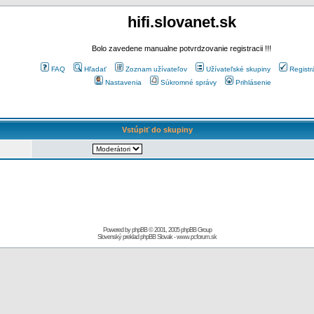
hifi.slovanet.sk
Bolo zavedene manualne potvrdzovanie registracii !!!
FAQ
Hľadať
Zoznam užívateľov
Užívateľské skupiny
Registr
Nastavenia
Súkromné správy
Prihlásenie
Vstúpiť do skupiny
Powered by
phpBB
© 2001, 2005 phpBB Group
Slovenský preklad
phpBB Slovak
-
www.pcforum.sk