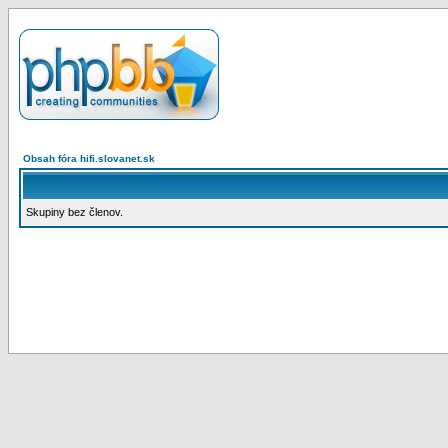
Obsah fóra hifi.slovanet.sk
Skupiny bez členov.