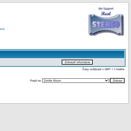
ácia
Časy uvádzané v GMT + 1 hodina
Prejdi na: