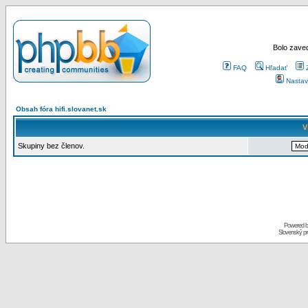
Bolo zaved
FAQ
Hľadať
Nastav
Obsah fóra hifi.slovanet.sk
V
Skupiny bez členov.
Powered 
Slovenský p