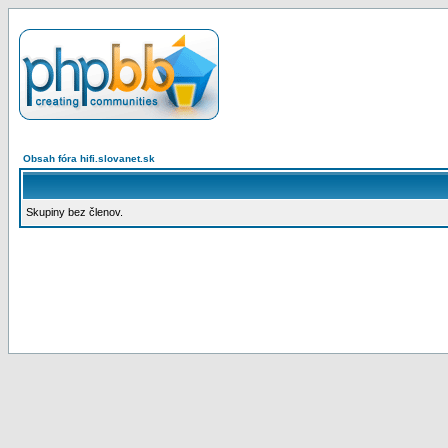
Obsah fóra hifi.slovanet.sk
Skupiny bez členov.