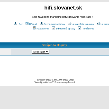
hifi.slovanet.sk
Bolo zavedene manualne potvrdzovanie registracii !!!
FAQ
Hľadať
Zoznam užívateľov
Užívateľské skupiny
Registr
Nastavenia
Súkromné správy
Prihlásenie
Vstúpiť do skupiny
Powered by
phpBB
© 2001, 2005 phpBB Group
Slovenský preklad
phpBB Slovak
-
www.pcforum.sk