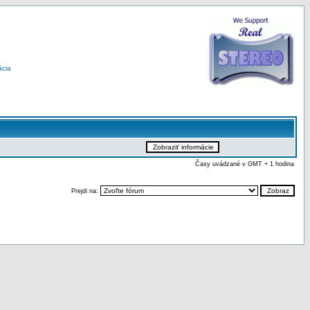
ácia
Časy uvádzané v GMT + 1 hodina
Prejdi na: