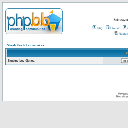
Bolo zaved
FAQ
Hľadať
Nastav
Obsah fóra hifi.slovanet.sk
V
Skupiny bez členov.
Powered 
Slovenský p