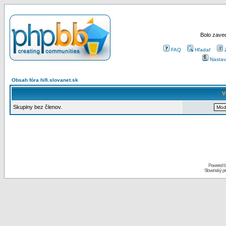
Bolo zaved
FAQ
Hľadať
Nastav
Obsah fóra hifi.slovanet.sk
V
Skupiny bez členov.
Powered 
Slovenský p