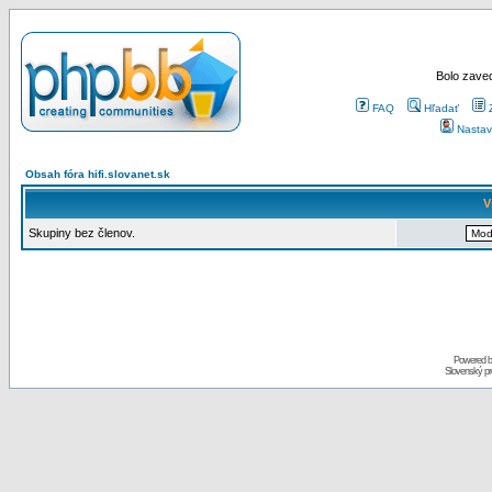
Bolo zaved
FAQ
Hľadať
Nastav
Obsah fóra hifi.slovanet.sk
V
Skupiny bez členov.
Powered 
Slovenský p