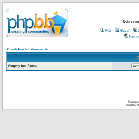
Bolo zaved
FAQ
Hľadať
Nastav
Obsah fóra hifi.slovanet.sk
V
Skupiny bez členov.
Powered 
Slovenský p