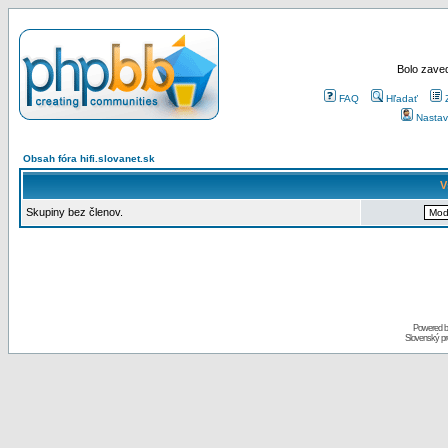
Bolo zaved
FAQ
Hľadať
Nastav
Obsah fóra hifi.slovanet.sk
V
Skupiny bez členov.
Powered 
Slovenský p