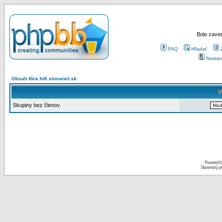
Bolo zaved
FAQ
Hľadať
Nastav
Obsah fóra hifi.slovanet.sk
V
Skupiny bez členov.
Powered 
Slovenský p