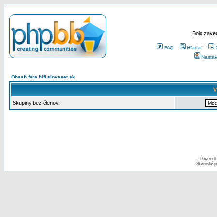
Bolo zaved
FAQ
Hľadať
Nastav
Obsah fóra hifi.slovanet.sk
V
Skupiny bez členov.
Powered 
Slovenský p