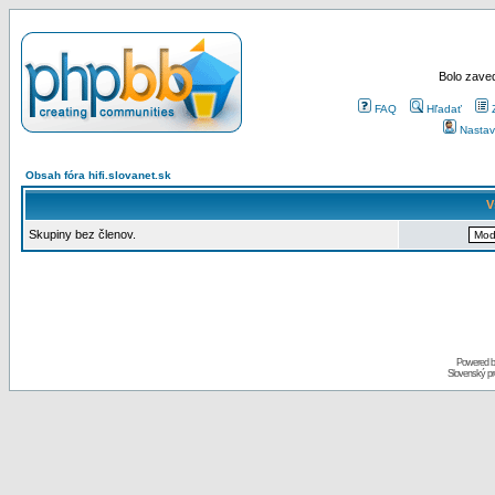
Bolo zaved
FAQ
Hľadať
Nastav
Obsah fóra hifi.slovanet.sk
V
Skupiny bez členov.
Powered 
Slovenský p