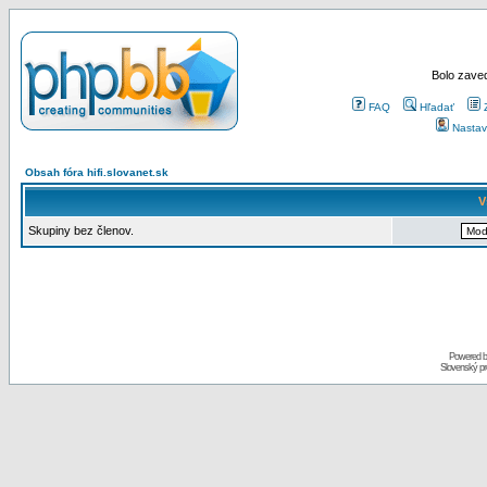
Bolo zaved
FAQ
Hľadať
Nastav
Obsah fóra hifi.slovanet.sk
V
Skupiny bez členov.
Powered 
Slovenský p