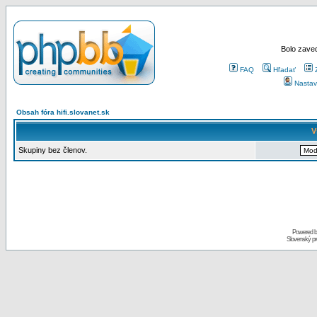
Bolo zaved
FAQ
Hľadať
Nastav
Obsah fóra hifi.slovanet.sk
V
Skupiny bez členov.
Powered 
Slovenský p