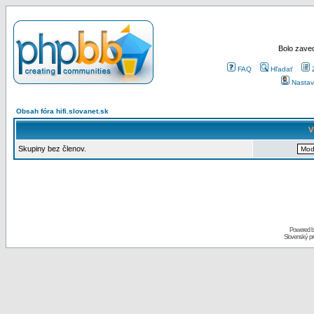
Bolo zaved
FAQ
Hľadať
Nastav
Obsah fóra hifi.slovanet.sk
V
Skupiny bez členov.
Powered 
Slovenský p