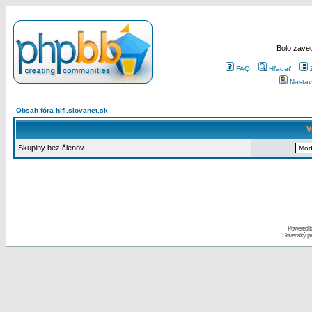
Bolo zaved
FAQ
Hľadať
Nastav
Obsah fóra hifi.slovanet.sk
V
Skupiny bez členov.
Powered 
Slovenský p