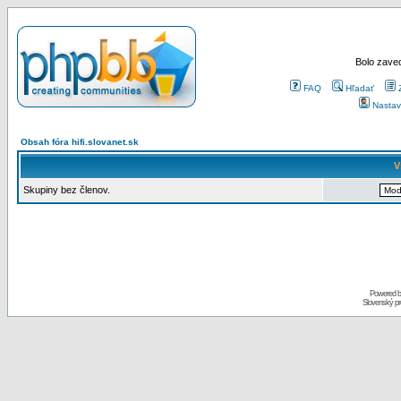
Bolo zaved
FAQ
Hľadať
Nastav
Obsah fóra hifi.slovanet.sk
V
Skupiny bez členov.
Powered 
Slovenský p