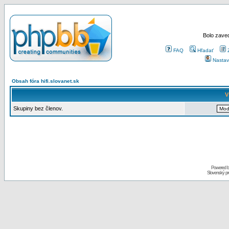
Bolo zaved
FAQ
Hľadať
Nastav
Obsah fóra hifi.slovanet.sk
V
Skupiny bez členov.
Powered 
Slovenský p