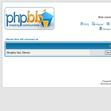
Bolo zaved
FAQ
Hľadať
Nastav
Obsah fóra hifi.slovanet.sk
V
Skupiny bez členov.
Powered 
Slovenský p