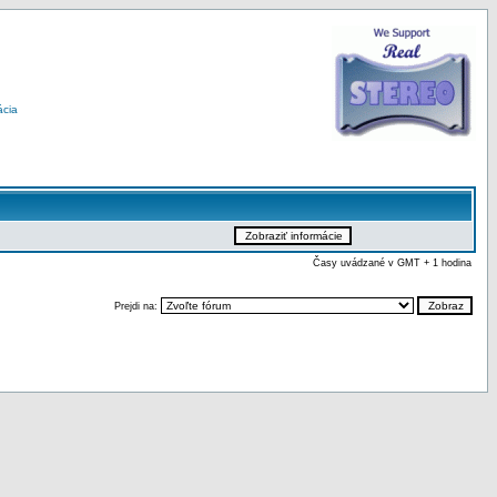
ácia
Časy uvádzané v GMT + 1 hodina
Prejdi na: