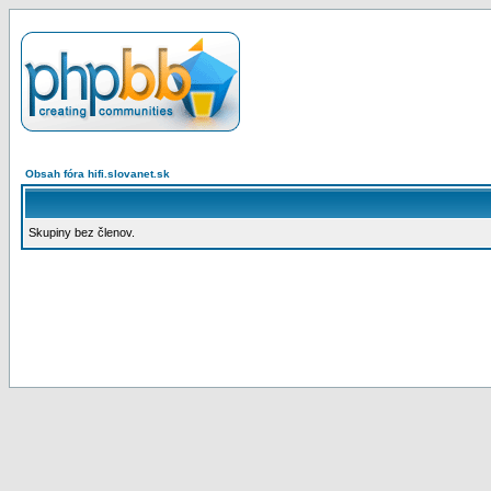
Obsah fóra hifi.slovanet.sk
Skupiny bez členov.