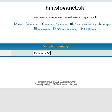
hifi.slovanet.sk
Bolo zavedene manualne potvrdzovanie registracii !!!
FAQ
Hľadať
Zoznam užívateľov
Užívateľské skupiny
Registr
Nastavenia
Súkromné správy
Prihlásenie
Vstúpiť do skupiny
Powered by
phpBB
© 2001, 2005 phpBB Group
Slovenský preklad
phpBB Slovak
-
www.pcforum.sk