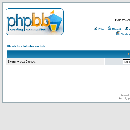
Bolo zaved
FAQ
Hľadať
Nastav
Obsah fóra hifi.slovanet.sk
V
Skupiny bez členov.
Powered 
Slovenský p